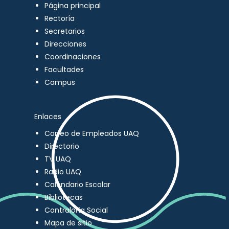
Página principal
Rectoría
Secretarios
Direcciones
Coordinaciones
Facultades
Campus
Enlaces
Correo de Empleados UAQ
Directorio
TV UAQ
Radio UAQ
Calendario Escolar
Bibliotecas
Contraloría Social
Mapa de sitio