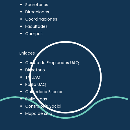
Secretarios
Direcciones
Coordinaciones
Facultades
Campus
Enlaces
Correo de Empleados UAQ
Directorio
TV UAQ
Radio UAQ
Calendario Escolar
Bibliotecas
Contraloría Social
Mapa de sitio