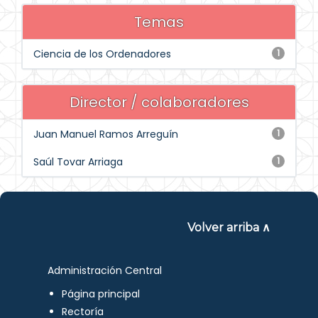
Temas
Ciencia de los Ordenadores
1
Director / colaboradores
Juan Manuel Ramos Arreguín
1
Saúl Tovar Arriaga
1
Volver arriba ∧
Administración Central
Página principal
Rectoría