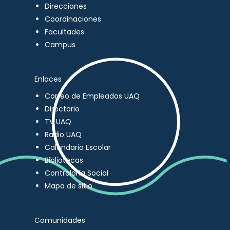
Direcciones
Coordinaciones
Facultades
Campus
Enlaces
Correo de Empleados UAQ
Directorio
TV UAQ
Radio UAQ
Calendario Escolar
Bibliotecas
Contraloría Social
Mapa de sitio
Comunidades