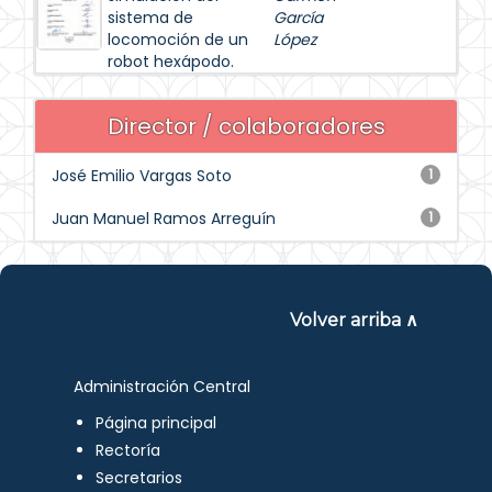
sistema de
García
locomoción de un
López
robot hexápodo.
Director / colaboradores
José Emilio Vargas Soto
1
Juan Manuel Ramos Arreguín
1
Volver arriba ∧
Administración Central
Página principal
Rectoría
Secretarios