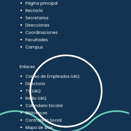
Página principal
Rectoría
Secretarios
Direcciones
Coordinaciones
Facultades
Campus
Enlaces
Correo de Empleados UAQ
Directorio
TV UAQ
Radio UAQ
Calendario Escolar
Bibliotecas
Contraloría Social
Mapa de sitio