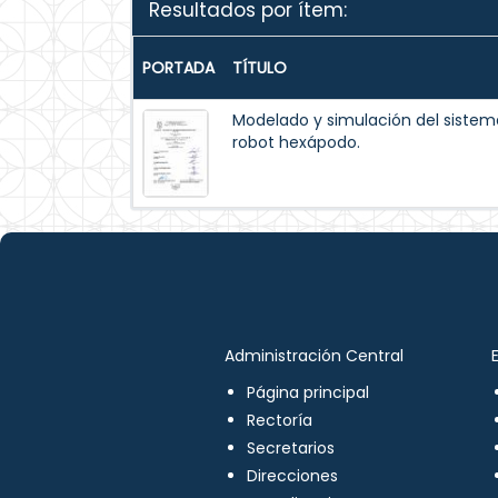
Resultados por ítem:
PORTADA
TÍTULO
Modelado y simulación del siste
robot hexápodo.
Administración Central
Página principal
Rectoría
Secretarios
Direcciones