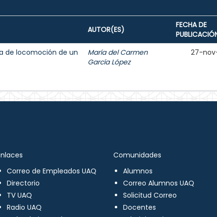
FECHA DE
AUTOR(ES)
PUBLICACIÓ
ma de locomoción de un
María del Carmen
27-nov
García López
Enlaces
Comunidades
Correo de Empleados UAQ
Alumnos
Directorio
Correo Alumnos UAQ
TV UAQ
Solicitud Correo
Radio UAQ
Docentes