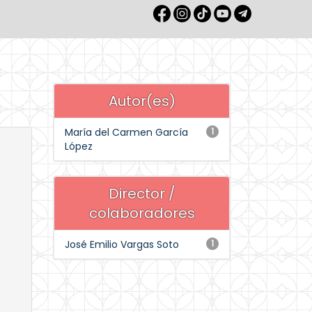
Autor(es)
María del Carmen García
1
López
Director /
colaboradores
José Emilio Vargas Soto
1