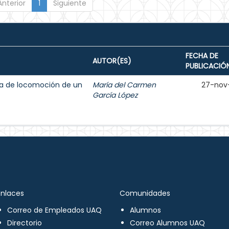
Anterior
1
Siguiente
FECHA DE
AUTOR(ES)
PUBLICACIÓ
ma de locomoción de un
María del Carmen
27-nov
García López
Enlaces
Comunidades
Correo de Empleados UAQ
Alumnos
Directorio
Correo Alumnos UAQ