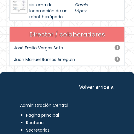
sistema de
García
locomoción de un
López
robot hexápodo.
Director / colaboradores
José Emilio Vargas Soto
1
Juan Manuel Ramos Arreguín
1
Volver arriba ∧
Administración Central
Página principal
Rectoría
Secretarios