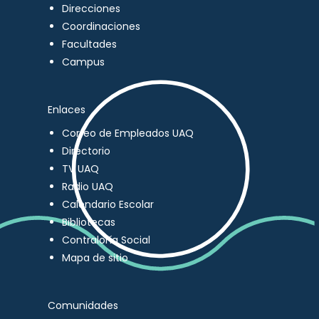
Direcciones
Coordinaciones
Facultades
Campus
Enlaces
Correo de Empleados UAQ
Directorio
TV UAQ
Radio UAQ
Calendario Escolar
Bibliotecas
Contraloría Social
Mapa de sitio
Comunidades