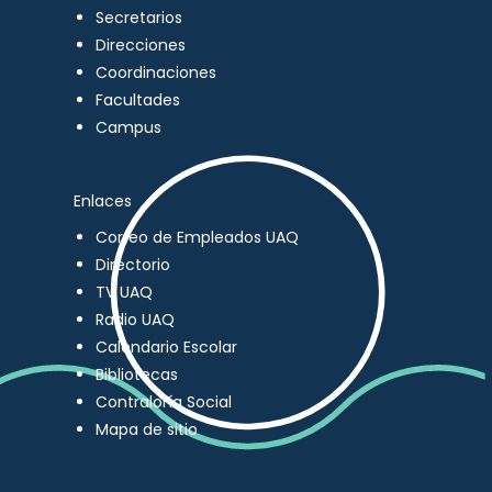
Secretarios
Direcciones
Coordinaciones
Facultades
Campus
Enlaces
Correo de Empleados UAQ
Directorio
TV UAQ
Radio UAQ
Calendario Escolar
Bibliotecas
Contraloría Social
Mapa de sitio