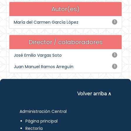
Autor(es)
María del Carmen García López
1
Director / colaboradores
José Emilio Vargas Soto
1
Juan Manuel Ramos Arreguín
1
Volver arriba ∧
Administración Central
Página principal
Rectoría