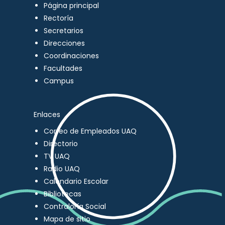
Página principal
Rectoría
Secretarios
Direcciones
Coordinaciones
Facultades
Campus
Enlaces
Correo de Empleados UAQ
Directorio
TV UAQ
Radio UAQ
Calendario Escolar
Bibliotecas
Contraloría Social
Mapa de sitio