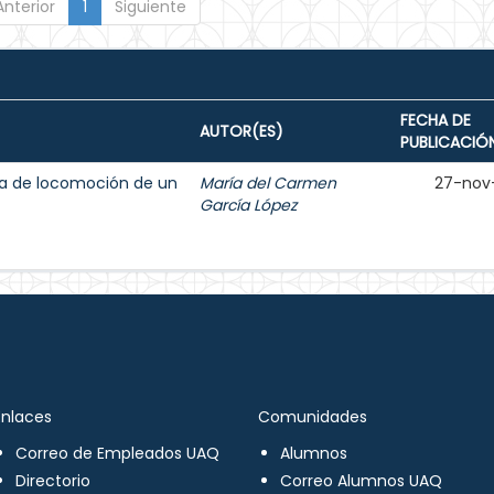
Anterior
1
Siguiente
FECHA DE
AUTOR(ES)
PUBLICACIÓ
ma de locomoción de un
María del Carmen
27-nov
García López
Enlaces
Comunidades
Correo de Empleados UAQ
Alumnos
Directorio
Correo Alumnos UAQ