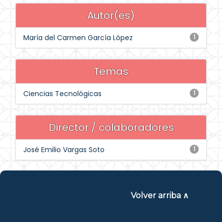
Autor(es)
María del Carmen García López
1
Temas
Ciencias Tecnológicas
1
Director / colaboradores
José Emilio Vargas Soto
1
Volver arriba ∧