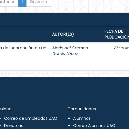
Anterior
1
Siguiente
FECHA DE
AUTOR(ES)
PUBLICACIÓ
ma de locomoción de un
María del Carmen
27-nov
García López
Enlaces
Comunidades
Correo de Empleados UAQ
Alumnos
Directorio
Correo Alumnos UAQ