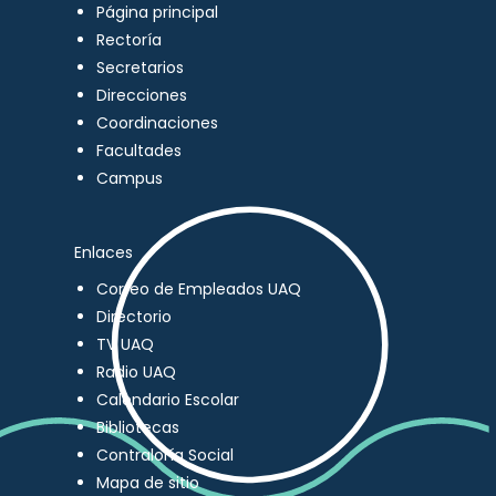
Página principal
Rectoría
Secretarios
Direcciones
Coordinaciones
Facultades
Campus
Enlaces
Correo de Empleados UAQ
Directorio
TV UAQ
Radio UAQ
Calendario Escolar
Bibliotecas
Contraloría Social
Mapa de sitio