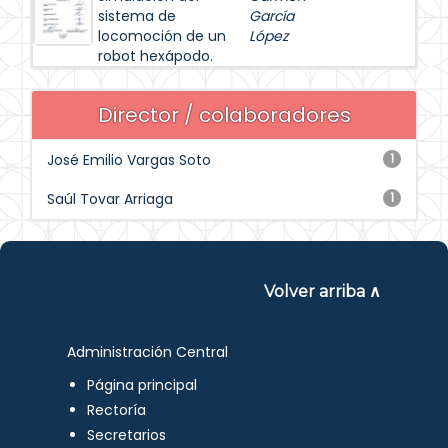
sistema de
García
locomoción de un
López
robot hexápodo.
Director / colaboradores
José Emilio Vargas Soto
1
Saúl Tovar Arriaga
1
Volver arriba ∧
Administración Central
Página principal
Rectoría
Secretarios