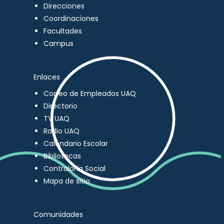
Direcciones
Coordinaciones
Facultades
Campus
Enlaces
Correo de Empleados UAQ
Directorio
TV UAQ
Radio UAQ
Calendario Escolar
Bibliotecas
Contraloría Social
Mapa de sitio
Comunidades