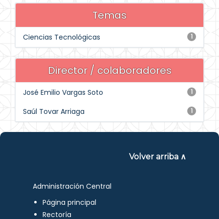
Temas
Ciencias Tecnológicas
1
Director / colaboradores
José Emilio Vargas Soto
1
Saúl Tovar Arriaga
1
Volver arriba ∧
Administración Central
Página principal
Rectoría