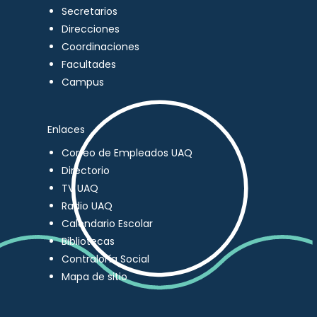
Secretarios
Direcciones
Coordinaciones
Facultades
Campus
Enlaces
Correo de Empleados UAQ
Directorio
TV UAQ
Radio UAQ
Calendario Escolar
Bibliotecas
Contraloría Social
Mapa de sitio