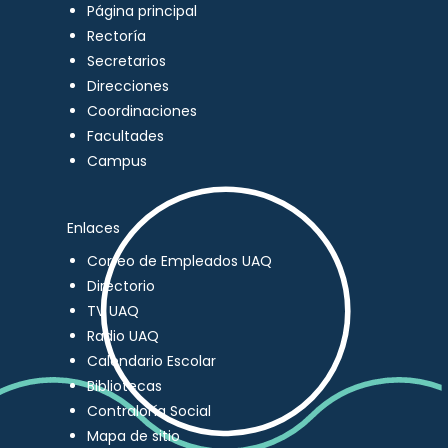
Página principal
Rectoría
Secretarios
Direcciones
Coordinaciones
Facultades
Campus
Enlaces
Correo de Empleados UAQ
Directorio
TV UAQ
Radio UAQ
Calendario Escolar
Bibliotecas
Contraloría Social
Mapa de sitio