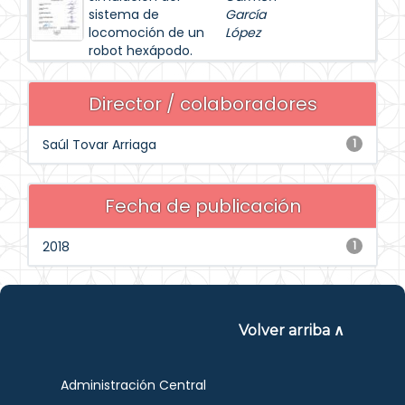
sistema de
García
locomoción de un
López
robot hexápodo.
Director / colaboradores
Saúl Tovar Arriaga
1
Fecha de publicación
2018
1
Volver arriba ∧
Administración Central