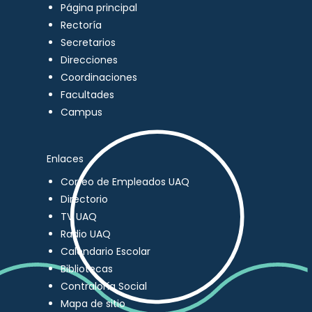
Página principal
Rectoría
Secretarios
Direcciones
Coordinaciones
Facultades
Campus
Enlaces
Correo de Empleados UAQ
Directorio
TV UAQ
Radio UAQ
Calendario Escolar
Bibliotecas
Contraloría Social
Mapa de sitio