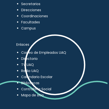
Secretarios
Direcciones
Coordinaciones
Facultades
Campus
Enlaces
Correo de Empleados UAQ
Directorio
TV UAQ
Radio UAQ
Calendario Escolar
Bibliotecas
Contraloría Social
Mapa de sitio