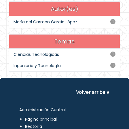
Autor(es)
María del Carmen García López
1
Temas
Ciencias Tecnológicas
1
Ingeniería y Tecnología
1
Volver arriba ∧
Administración Central
Página principal
Rectoría