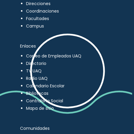
Direcciones
Coordinaciones
Facultades
Campus
Enlaces
Correo de Empleados UAQ
Directorio
TV UAQ
Radio UAQ
Calendario Escolar
Bibliotecas
Contraloría Social
Mapa de sitio
Comunidades