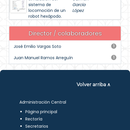
sistema de
García
locomoción de un
López
robot hexápodo.
Director / colaboradores
José Emilio Vargas Soto
1
Juan Manuel Ramos Arreguín
1
Volver arriba ∧
Administración Central
Página principal
Rectoría
Secretarios