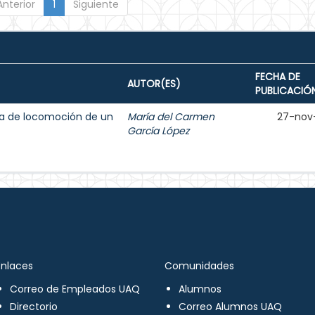
Anterior
1
Siguiente
FECHA DE
AUTOR(ES)
PUBLICACIÓ
ma de locomoción de un
María del Carmen
27-nov
García López
Enlaces
Comunidades
Correo de Empleados UAQ
Alumnos
Directorio
Correo Alumnos UAQ