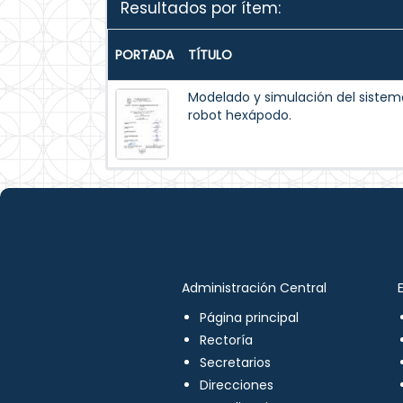
Resultados por ítem:
PORTADA
TÍTULO
Modelado y simulación del siste
robot hexápodo.
Administración Central
Página principal
Rectoría
Secretarios
Direcciones