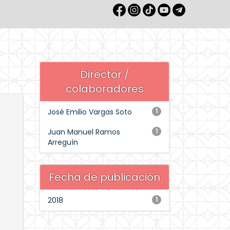
Director /
colaboradores
José Emilio Vargas Soto
1
Juan Manuel Ramos
1
Arreguín
Fecha de publicación
2018
1