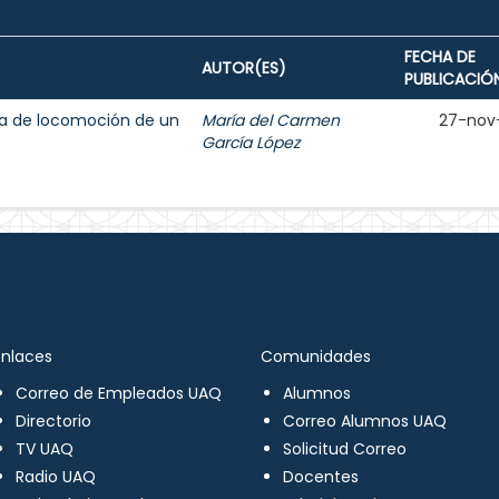
FECHA DE
AUTOR(ES)
PUBLICACIÓ
ma de locomoción de un
María del Carmen
27-nov
García López
Enlaces
Comunidades
Correo de Empleados UAQ
Alumnos
Directorio
Correo Alumnos UAQ
TV UAQ
Solicitud Correo
Radio UAQ
Docentes