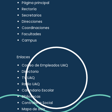
Página principal
Rectoría
Secretarios
Direcciones
Coordinaciones
Facultades
Campus
Enlaces
Correo de Empleados UAQ
Directorio
TV UAQ
Radio UAQ
Calendario Escolar
Bibliotecas
Contraloría Social
Mapa de sitio