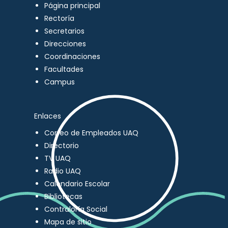
Página principal
Rectoría
Secretarios
Direcciones
Coordinaciones
Facultades
Campus
Enlaces
Correo de Empleados UAQ
Directorio
TV UAQ
Radio UAQ
Calendario Escolar
Bibliotecas
Contraloría Social
Mapa de sitio