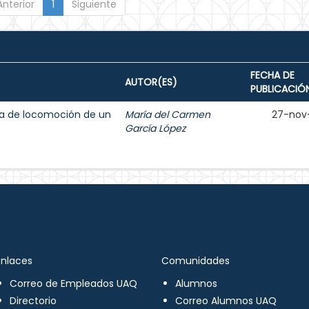
Anterior
1
Siguiente
FECHA DE
AUTOR(ES)
PUBLICACIÓ
ma de locomoción de un
María del Carmen
27-nov
García López
Enlaces
Comunidades
Correo de Empleados UAQ
Alumnos
Directorio
Correo Alumnos UAQ