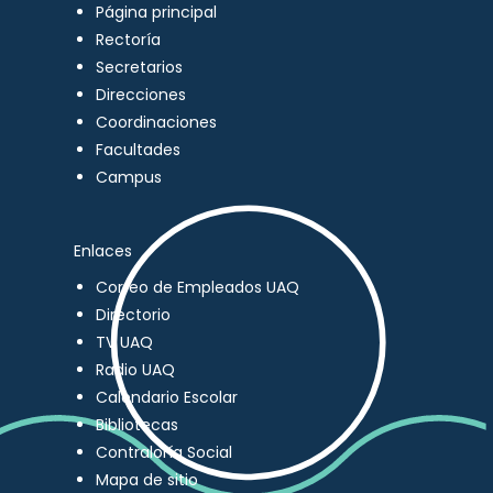
Página principal
Rectoría
Secretarios
Direcciones
Coordinaciones
Facultades
Campus
Enlaces
Correo de Empleados UAQ
Directorio
TV UAQ
Radio UAQ
Calendario Escolar
Bibliotecas
Contraloría Social
Mapa de sitio