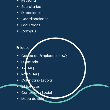
Rectoría
Secretarios
Direcciones
Coordinaciones
Facultades
Campus
Enlaces
Correo de Empleados UAQ
Directorio
TV UAQ
Radio UAQ
Calendario Escolar
Bibliotecas
Contraloría Social
Mapa de sitio