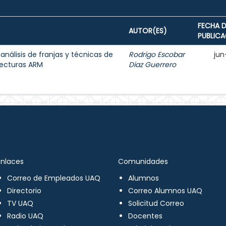
FECHA D
AUTOR(ES)
PUBLIC
 análisis de franjas y técnicas de
Rodrigo Escobar
jun
tecturas ARM
Diaz Guerrero
Enlaces
Comunidades
Correo de Empleados UAQ
Alumnos
Directorio
Correo Alumnos UAQ
TV UAQ
Solicitud Correo
Radio UAQ
Docentes