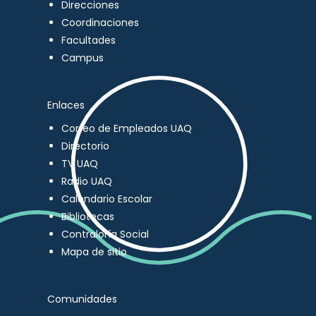
Direcciones
Coordinaciones
Facultades
Campus
Enlaces
Correo de Empleados UAQ
Directorio
TV UAQ
Radio UAQ
Calendario Escolar
Bibliotecas
Contraloría Social
Mapa de sitio
Comunidades