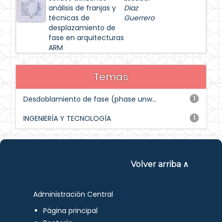
análisis de franjas y
Diaz
técnicas de
Guerrero
desplazamiento de
fase en arquitecturas
ARM
Temas
Desdoblamiento de fase (phase unw...
1
INGENIERÍA Y TECNOLOGÍA
1
Volver arriba ∧
Administración Central
Página principal