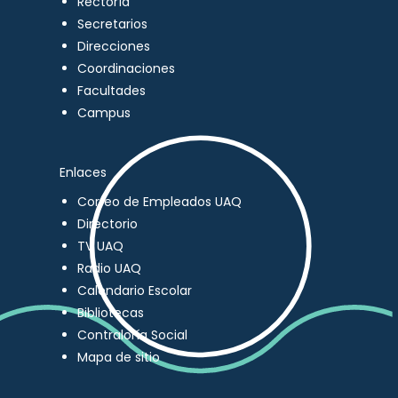
Rectoría
Secretarios
Direcciones
Coordinaciones
Facultades
Campus
Enlaces
Correo de Empleados UAQ
Directorio
TV UAQ
Radio UAQ
Calendario Escolar
Bibliotecas
Contraloría Social
Mapa de sitio