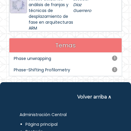
análisis de franjas y
Diaz
técnicas de
Guerrero
desplazamiento de
fase en arquitecturas
ARM
Temas
Phase unwrapping
1
Phase-Shifting Profilometry
1
Volver arriba ∧
Administración Central
Página principal