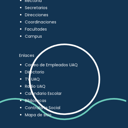
Rectoría
Secretarios
Direcciones
Coordinaciones
Facultades
Campus
Enlaces
Correo de Empleados UAQ
Directorio
TV UAQ
Radio UAQ
Calendario Escolar
Bibliotecas
Contraloría Social
Mapa de sitio