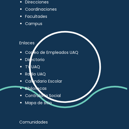
Direcciones
Coordinaciones
Facultades
Campus
Enlaces
Correo de Empleados UAQ
Directorio
TV UAQ
Radio UAQ
Calendario Escolar
Bibliotecas
Contraloría Social
Mapa de sitio
Comunidades