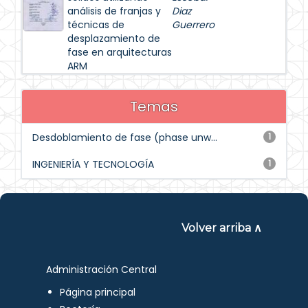
análisis de franjas y
Diaz
técnicas de
Guerrero
desplazamiento de
fase en arquitecturas
ARM
Temas
Desdoblamiento de fase (phase unw...
1
INGENIERÍA Y TECNOLOGÍA
1
Volver arriba ∧
Administración Central
Página principal