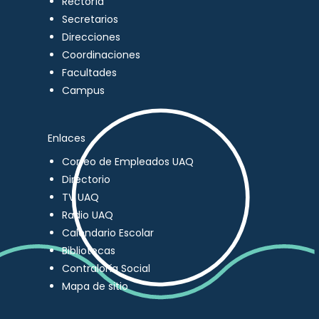
Rectoría
Secretarios
Direcciones
Coordinaciones
Facultades
Campus
Enlaces
Correo de Empleados UAQ
Directorio
TV UAQ
Radio UAQ
Calendario Escolar
Bibliotecas
Contraloría Social
Mapa de sitio