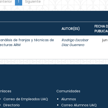
Anterior
1
Siguiente
FECHA D
AUTOR(ES)
PUBLIC
 análisis de franjas y técnicas de
Rodrigo Escobar
jun
tecturas ARM
Diaz Guerrero
Enlaces
Comunidades
Correo de Empleados UAQ
Alumnos
Directorio
Correo Alumnos UAQ