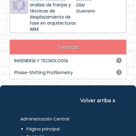
análisis de franjas y
Diaz
técnicas de
Guerrero
desplazamiento de
fase en arquitecturas
ARM
Temas
INGENIERÍA Y TECNOLOGÍA
1
Phase-Shifting Profilometry
1
Volver arriba ∧
Administración Central
Página principal