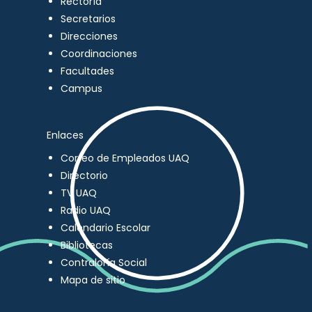
Rectoría
Secretarios
Direcciones
Coordinaciones
Facultades
Campus
Enlaces
Correo de Empleados UAQ
Directorio
TV UAQ
Radio UAQ
Calendario Escolar
Bibliotecas
Contraloría Social
Mapa de sitio