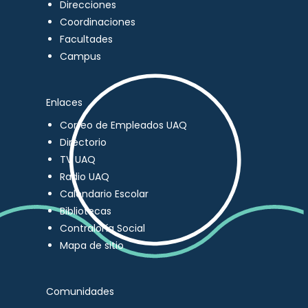
Direcciones
Coordinaciones
Facultades
Campus
Enlaces
Correo de Empleados UAQ
Directorio
TV UAQ
Radio UAQ
Calendario Escolar
Bibliotecas
Contraloría Social
Mapa de sitio
Comunidades