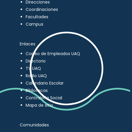
Direcciones
Coordinaciones
Facultades
Campus
Enlaces
Correo de Empleados UAQ
Directorio
TV UAQ
Radio UAQ
Calendario Escolar
Bibliotecas
Contraloría Social
Mapa de sitio
Comunidades