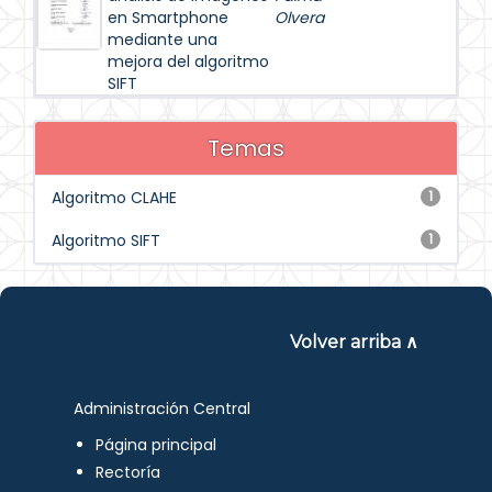
en Smartphone
Olvera
mediante una
mejora del algoritmo
SIFT
Temas
Algoritmo CLAHE
1
Algoritmo SIFT
1
Volver arriba ∧
Administración Central
Página principal
Rectoría