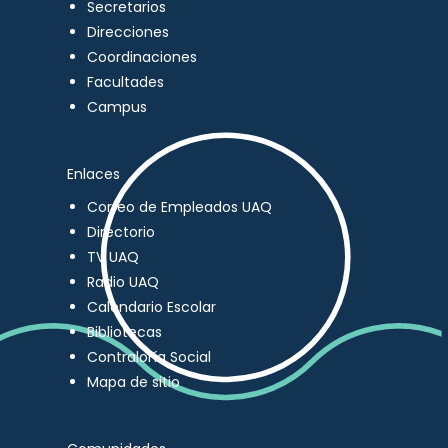
Secretarios
Direcciones
Coordinaciones
Facultades
Campus
Enlaces
Correo de Empleados UAQ
Directorio
TV UAQ
Radio UAQ
Calendario Escolar
Bibliotecas
Contraloría Social
Mapa de sitio