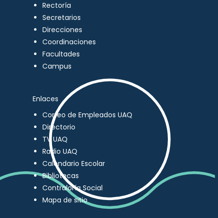
Rectoría
Secretarios
Direcciones
Coordinaciones
Facultades
Campus
Enlaces
Correo de Empleados UAQ
Directorio
TV UAQ
Radio UAQ
Calendario Escolar
Bibliotecas
Contraloría Social
Mapa de sitio