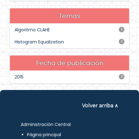
Temas
Algoritmo CLAHE
1
Histogram Equalization
1
Fecha de publicación
2015
1
Volver arriba ∧
Administración Central
Página principal