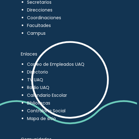
Secretarios
Direcciones
Coordinaciones
Facultades
Campus
Enlaces
Correo de Empleados UAQ
Directorio
TV UAQ
Radio UAQ
Calendario Escolar
Bibliotecas
Contraloría Social
Mapa de sitio