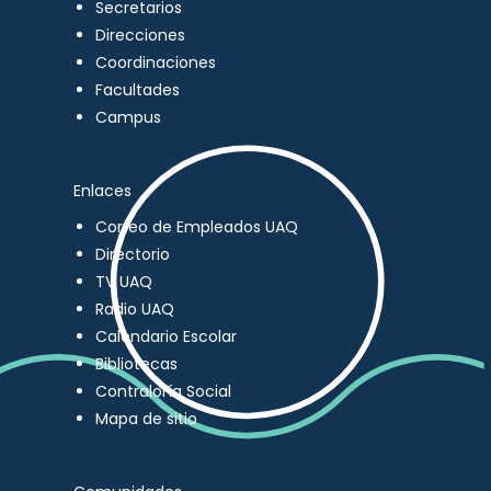
Secretarios
Direcciones
Coordinaciones
Facultades
Campus
Enlaces
Correo de Empleados UAQ
Directorio
TV UAQ
Radio UAQ
Calendario Escolar
Bibliotecas
Contraloría Social
Mapa de sitio