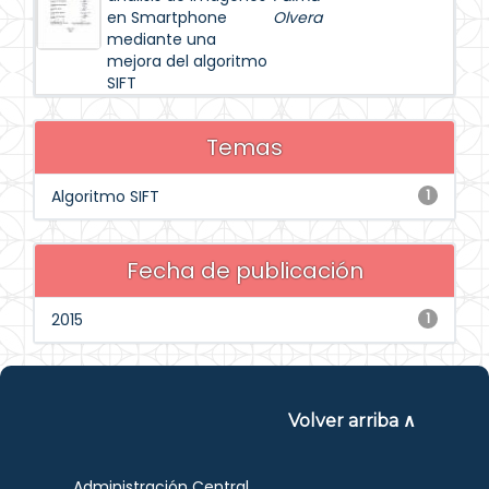
en Smartphone
Olvera
mediante una
mejora del algoritmo
SIFT
Temas
Algoritmo SIFT
1
Fecha de publicación
2015
1
Volver arriba ∧
Administración Central