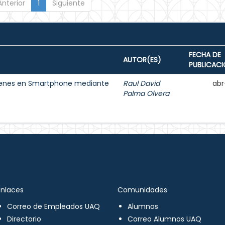
Anterior
1
Siguiente
FECHA DE
AUTOR(ES)
PUBLICAC
ágenes en Smartphone mediante
Raul David
abr
Palma Olvera
Enlaces
Comunidades
Correo de Empleados UAQ
Alumnos
Directorio
Correo Alumnos UAQ