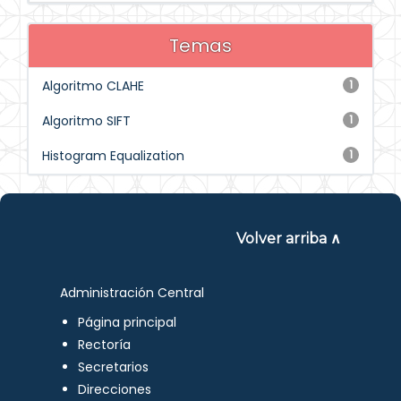
Temas
Algoritmo CLAHE
1
Algoritmo SIFT
1
Histogram Equalization
1
Volver arriba ∧
Administración Central
Página principal
Rectoría
Secretarios
Direcciones