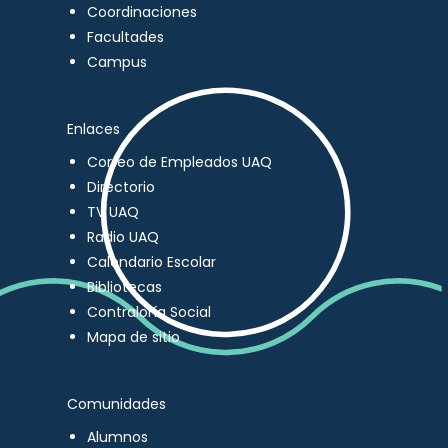
Coordinaciones
Facultades
Campus
Enlaces
Correo de Empleados UAQ
Directorio
TV UAQ
Radio UAQ
Calendario Escolar
Bibliotecas
Contraloría Social
Mapa de sitio
Comunidades
Alumnos