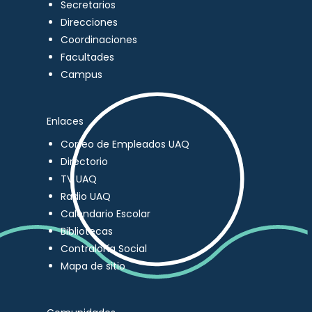
Secretarios
Direcciones
Coordinaciones
Facultades
Campus
Enlaces
Correo de Empleados UAQ
Directorio
TV UAQ
Radio UAQ
Calendario Escolar
Bibliotecas
Contraloría Social
Mapa de sitio