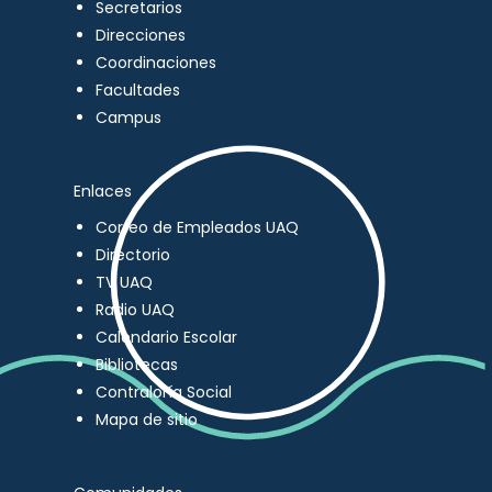
Secretarios
Direcciones
Coordinaciones
Facultades
Campus
Enlaces
Correo de Empleados UAQ
Directorio
TV UAQ
Radio UAQ
Calendario Escolar
Bibliotecas
Contraloría Social
Mapa de sitio