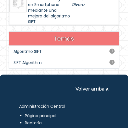
en Smartphone
Olvera
mediante una
mejora del algoritmo
SIFT
Temas
Algoritmo SIFT
1
SIFT Algorithm
1
Volver arriba ∧
Administración Central
Página principal
Rectoría