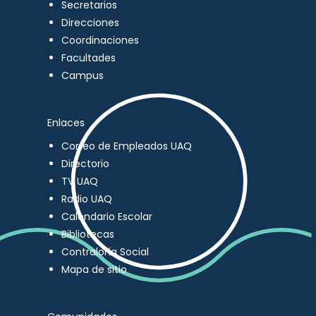
Secretarios
Direcciones
Coordinaciones
Facultades
Campus
Enlaces
Correo de Empleados UAQ
Directorio
TV UAQ
Radio UAQ
Calendario Escolar
Bibliotecas
Contraloría Social
Mapa de sitio