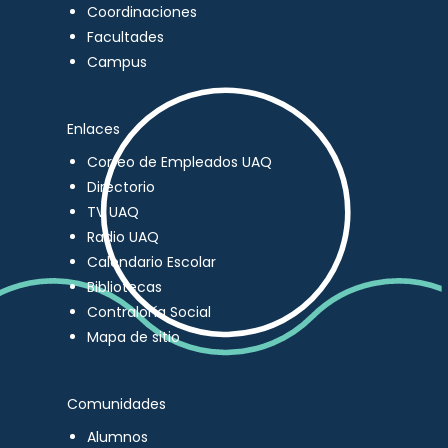
Coordinaciones
Facultades
Campus
Enlaces
Correo de Empleados UAQ
Directorio
TV UAQ
Radio UAQ
Calendario Escolar
Bibliotecas
Contraloría Social
Mapa de sitio
Comunidades
Alumnos