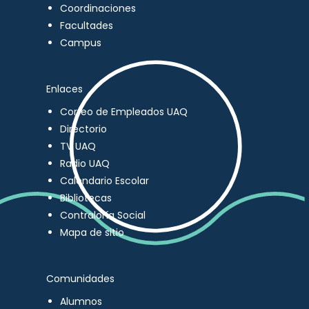
Coordinaciones
Facultades
Campus
Enlaces
Correo de Empleados UAQ
Directorio
TV UAQ
Radio UAQ
Calendario Escolar
Bibliotecas
Contraloría Social
Mapa de sitio
Comunidades
Alumnos