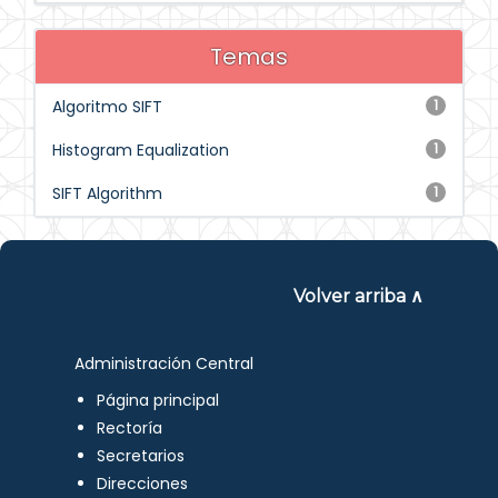
Temas
Algoritmo SIFT
1
Histogram Equalization
1
SIFT Algorithm
1
Volver arriba ∧
Administración Central
Página principal
Rectoría
Secretarios
Direcciones