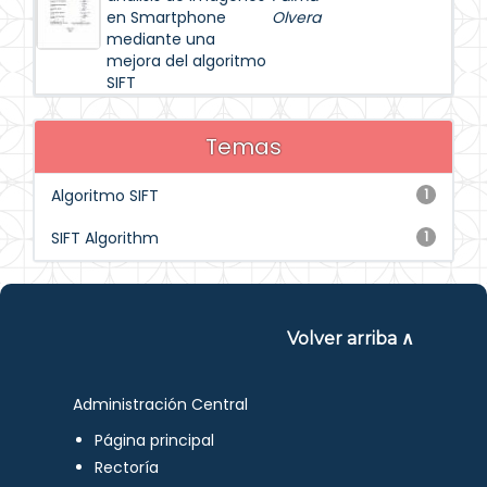
en Smartphone
Olvera
mediante una
mejora del algoritmo
SIFT
Temas
Algoritmo SIFT
1
SIFT Algorithm
1
Volver arriba ∧
Administración Central
Página principal
Rectoría