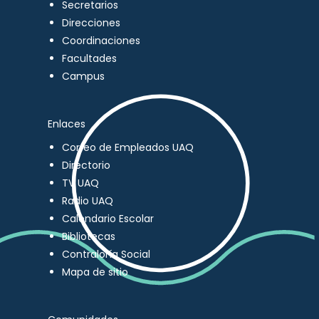
Secretarios
Direcciones
Coordinaciones
Facultades
Campus
Enlaces
Correo de Empleados UAQ
Directorio
TV UAQ
Radio UAQ
Calendario Escolar
Bibliotecas
Contraloría Social
Mapa de sitio