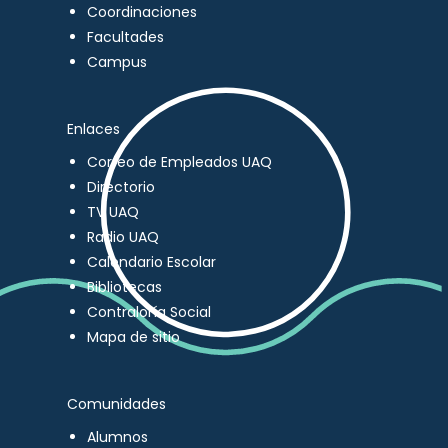
Coordinaciones
Facultades
Campus
Enlaces
Correo de Empleados UAQ
Directorio
TV UAQ
Radio UAQ
Calendario Escolar
Bibliotecas
Contraloría Social
Mapa de sitio
Comunidades
Alumnos